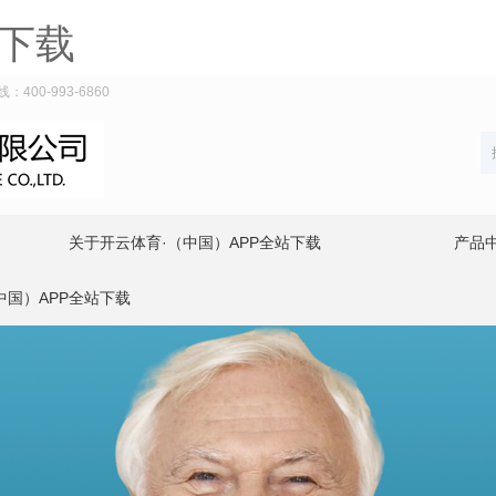
站下载
00-993-6860
关于开云体育·（中国）APP全站下载
产品
中国）APP全站下载