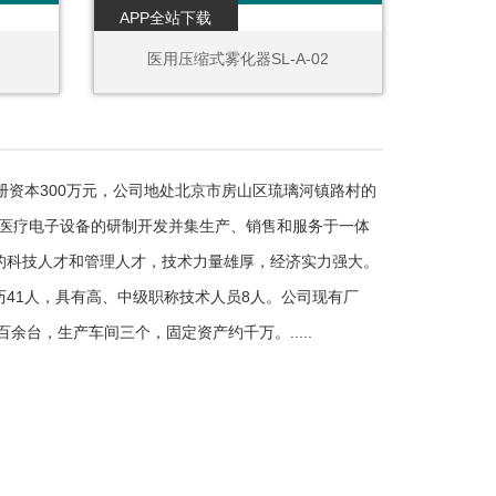
APP全站下载
医用压缩式雾化器SL-A-02
注册资本300万元，公司地处北京市房山区琉璃河镇路村的
代医疗电子设备的研制开发并集生产、销售和服务于一体
的科技人才和管理人才，技术力量雄厚，经济实力强大。
学历41人，具有高、中级职称技术人员8人。公司现有厂
余台，生产车间三个，固定资产约千万。.....